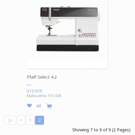
Pfaff Select 4.2
.....
619.00€
Maksudeta: 515.83€
|<
<
1
2
Showing 7 to 9 of 9 (2 Pages)