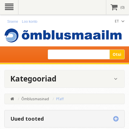
(0)
ET
Sisene
Loo konto
Otsi
Kategooriad
Õmblusmasinad
Pfaff
Uued tooted