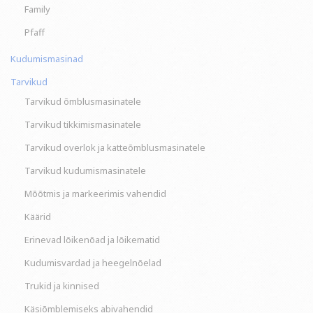
Family
Pfaff
Kudumismasinad
Tarvikud
Tarvikud õmblusmasinatele
Tarvikud tikkimismasinatele
Tarvikud overlok ja katteõmblusmasinatele
Tarvikud kudumismasinatele
Mõõtmis ja markeerimis vahendid
Käärid
Erinevad lõikenõad ja lõikematid
Kudumisvardad ja heegelnõelad
Trukid ja kinnised
Käsiõmblemiseks abivahendid