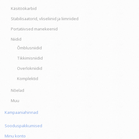
Käsitöökarbid
Stabilisaatorid, vliseliinid ja liimriided
Portatiivsed manekeenid
Niidid
Õmblusniidid
Tikkimisniidid
Overlokniidid
Komplektid
Nõelad
Muu
Kampaaniahinnad
Sooduspakkumised
Minu konto