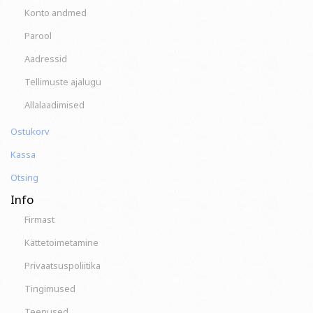
Konto andmed
Parool
Aadressid
Tellimuste ajalugu
Allalaadimised
Ostukorv
Kassa
Otsing
Info
Firmast
Kättetoimetamine
Privaatsuspoliitika
Tingimused
Teenused