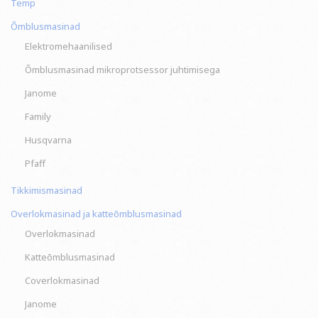
Temp
Õmblusmasinad
Elektromehaanilised
Õmblusmasinad mikroprotsessor juhtimisega
Janome
Family
Husqvarna
Pfaff
Tikkimismasinad
Overlokmasinad ja katteõmblusmasinad
Overlokmasinad
Katteõmblusmasinad
Coverlokmasinad
Janome