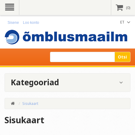
(0)
ET
Sisene
Loo konto
Otsi
Kategooriad
Sisukaart
Sisukaart